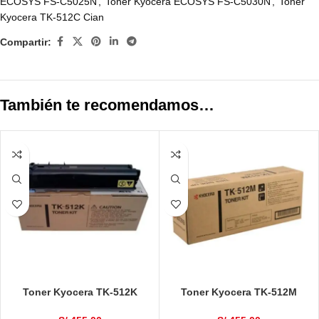
ECOSYS FS-C5025N
,
Toner Kyocera ECOSYS FS-C5030N
,
Toner
Kyocera TK-512C Cian
Compartir:
También te recomendamos…
Toner Kyocera TK-512K
Toner Kyocera TK-512M
ECOSYS FS-C5020N, FS-
ECOSYS FS-C5020N, FS-