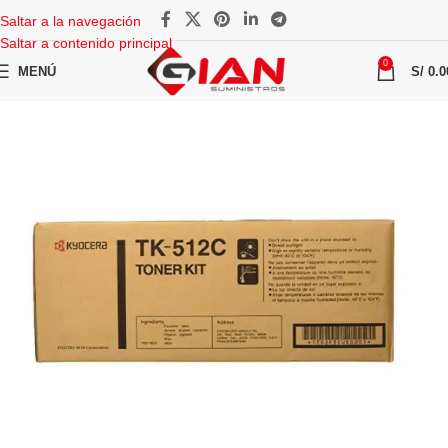
Saltar a la navegación
Saltar a contenido principal
0
MENÚ
S/
0.0