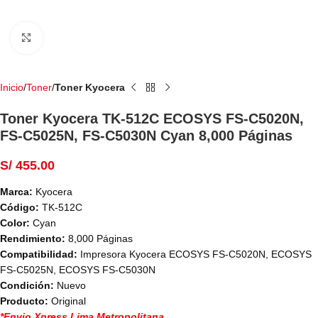
Haga Click para agrandar
Inicio
Toner
Toner Kyocera
Toner Kyocera TK-512C ECOSYS FS-C5020N,
FS-C5025N, FS-C5030N Cyan 8,000 Páginas
S/
455.00
Marca:
Kyocera
Código:
TK-512C
Color:
Cyan
Rendimiento:
8,000 Páginas
Compatibilidad:
Impresora Kyocera ECOSYS FS-C5020N, ECOSYS
FS-C5025N, ECOSYS FS-C5030N
Condición:
Nuevo
Producto:
Original
*Envio Xpress Lima Metropolitana