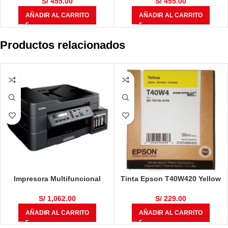
C5025N, FS-C5030N Negro
C5025N, FS-C5030N Magenta
S/
455.00
S/
455.00
8,000 Páginas
8,000 Páginas
AÑADIR AL CARRITO
AÑADIR AL CARRITO
Productos relacionados
Impresora Multifuncional
Tinta Epson T40W420 Yellow
Brother DCP-T710W
50ml
S/
1,062.00
S/
229.00
AÑADIR AL CARRITO
AÑADIR AL CARRITO