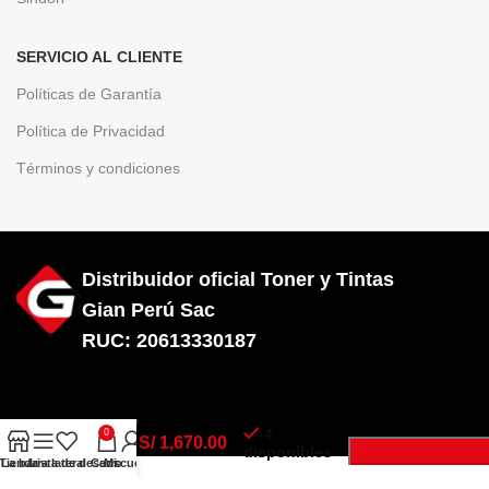
SERVICIO AL CLIENTE
Políticas de Garantía
Política de Privacidad
Términos y condiciones
Distribuidor oficial Toner y Tintas
Gian Perú Sac
RUC: 20613330187
Diseñado por City Hosting
Toner Hp
CF226XD
4
0
(26X)
S/
1,670.00
disponibles
Dual
Tienda
La barra lateral
Lista de deseos
Carro
Mi cuenta
COTIZA POR 
Pack