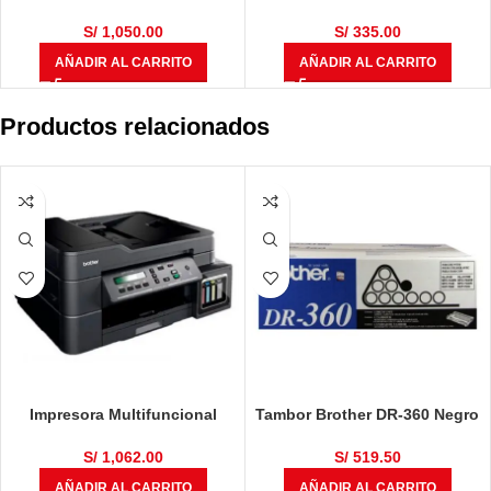
700 Negro 17.5k Pg
M102 Negro 1.6K Pg
S/
1,050.00
S/
335.00
AÑADIR AL CARRITO
AÑADIR AL CARRITO
Productos relacionados
Impresora Multifuncional
Tambor Brother DR-360 Negro
Brother DCP-T710W
12,000 Páginas
S/
1,062.00
S/
519.50
AÑADIR AL CARRITO
AÑADIR AL CARRITO