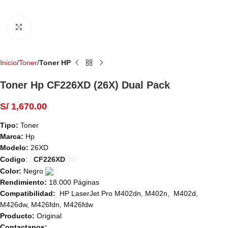
Haga Click para agrandar
Inicio
Toner
Toner HP
Toner Hp CF226XD (26X) Dual Pack
S/
1,670.00
Tipo:
Toner
Marca:
Hp
Modelo:
26XD
Codigo
:
CF226XD
Color:
Negro
Rendimiento:
18.000 Páginas
Compatibilidad:
HP LaserJet Pro M402dn, M402n, M402d,
M426dw, M426fdn, M426fdw
Producto:
Original
Contactanos: