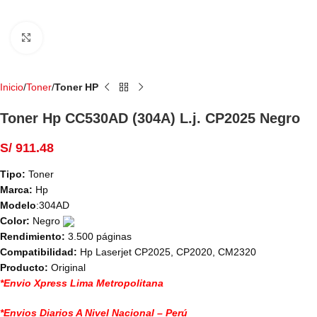
Haga Click para agrandar
Inicio
Toner
Toner HP
Toner Hp CC530AD (304A) L.j. CP2025 Negro
S/
911.48
Tipo:
Toner
Marca:
Hp
Modelo
:304AD
Color:
Negro
Rendimiento:
3.500 páginas
Compatibilidad:
Hp Laserjet CP2025, CP2020, CM2320
Producto:
Original
*Envio Xpress Lima Metropolitana
*Envios Diarios A Nivel Nacional – Perú