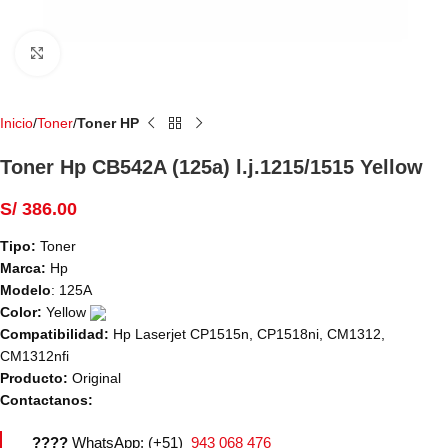
Haga Click para agrandar
Inicio
Toner
Toner HP
Toner Hp CB542A (125a) l.j.1215/1515 Yellow
S/
386.00
Tipo:
Toner
Marca:
Hp
Modelo
: 125A
Color:
Yellow
Compatibilidad:
Hp Laserjet CP1515n, CP1518ni, CM1312,
CM1312nfi
Producto:
Original
Contactanos:
????
WhatsApp: (+51)
943 068 476