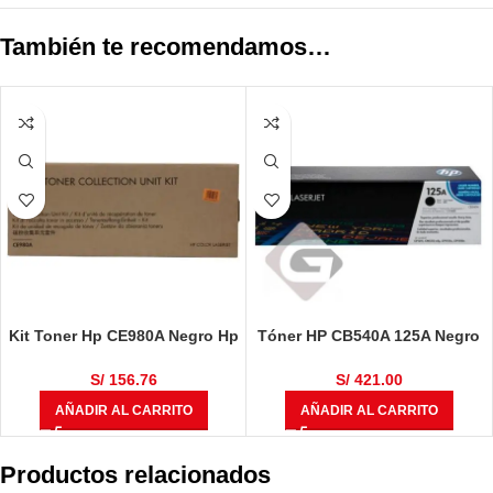
También te recomendamos…
Kit Toner Hp CE980A Negro Hp
Tóner HP CB540A 125A Negro
M750dn, M775f, M775fm,
LaserJet Original
CP5525n, CP5525xh, M750n+
S/
156.76
S/
421.00
AÑADIR AL CARRITO
AÑADIR AL CARRITO
Productos relacionados