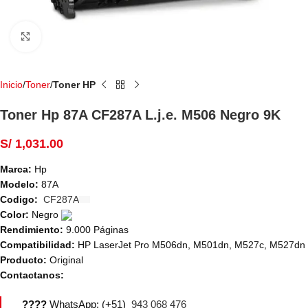
Haga Click para agrandar
Inicio
Toner
Toner HP
Toner Hp 87A CF287A L.j.e. M506 Negro 9K
S/
1,031.00
Marca:
Hp
Modelo:
87A
Codigo:
CF287A
Color:
Negro
Rendimiento:
9.000 Páginas
Compatibilidad:
HP LaserJet Pro M506dn, M501dn, M527c, M527dn
Producto:
Original
Contactanos:
????
WhatsApp: (+51)
943 068 476