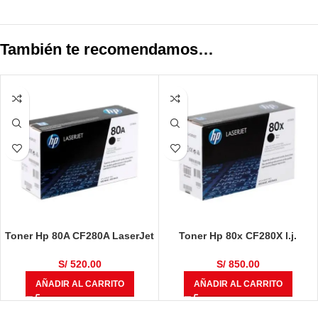
También te recomendamos…
Toner Hp 80A CF280A LaserJet
Toner Hp 80x CF280X l.j.
Pro M425dn / M401d / M401dne
M401n Negro 6900Pg
Negro 2.700 Páginas
S/
520.00
S/
850.00
AÑADIR AL CARRITO
AÑADIR AL CARRITO