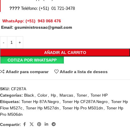
????
Teléfono: (+51) 01 721-3478
WhatsApp: (+51) 943 068 476
Email: gsuministrossac@gmail.com
AÑADIR AL CARRITO
COTIZA POR WHATSAPP
Añadir para comparar
Añadir a lista de deseos
SKU:
CF287A
Categorías:
Black
,
Color
,
Hp
,
Marcas
,
Toner
,
Toner HP
Etiquetas:
Toner Hp 87A Negro
,
Toner Hp CF287A Negro
,
Toner Hp
Flow M527c
,
Toner Hp M527dn
,
Toner Hp Pro M501dn
,
Toner Hp
Pro M506dn
Compartir: