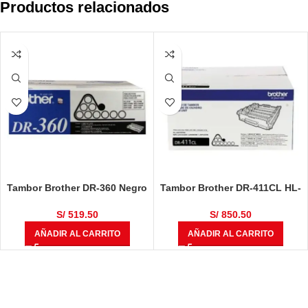
Productos relacionados
Tambor Brother DR-360 Negro
Tambor Brother DR-411CL HL-
12,000 Páginas
L8360CDW, HL-L8360CDWT,
MULTIF, MFC-L8610CDW, MFC-
S/
519.50
S/
850.50
L8900CDW 50,000 Páginas
AÑADIR AL CARRITO
AÑADIR AL CARRITO