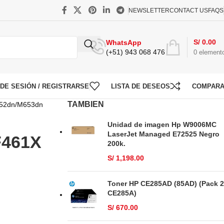
NEWSLETTER
CONTACT US
FAQS
S/
0.00
WhatsApp
(+51) 943 068 476
0
element
O DE SESIÓN / REGISTRARSE
LISTA DE DESEOS
COMPAR
TAMBIEN
652dn/M653dn
Unidad de imagen Hp W9006MC
LaserJet Managed E72525 Negro
F461X
200k.
S/
1,198.00
Toner HP CE285AD (85AD) (Pack 2
CE285A)
S/
670.00