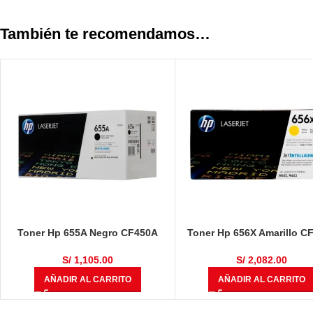
También te recomendamos…
Toner Hp 655A Negro CF450A
Toner Hp 656X Amarillo C
L.J. M652dn/M653dn
L.J. M652dn/M653dn
S/
1,105.00
S/
2,082.00
AÑADIR AL CARRITO
AÑADIR AL CARRITO