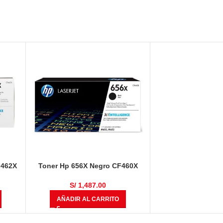
F462X
Toner Hp 656X Negro CF460X
L.J. M652dn/M653dn
S/
1,487.00
AÑADIR AL CARRITO