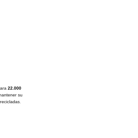
 para
22.000
mantener su
recicladas.