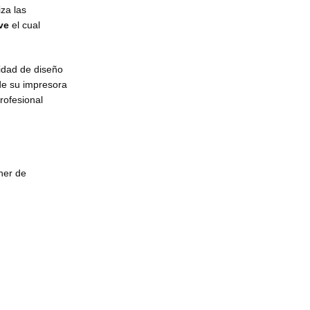
iza las
ve
el cual
cidad de diseño
 de su impresora
rofesional
ner de