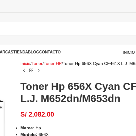
ARCAS
TIENDA
BLOG
CONTACTO
INICI
Inicio
Toner
Toner HP
Toner Hp 656X Cyan CF461X L.J. M
Toner Hp 656X Cyan C
L.J. M652dn/M653dn
S/
2,082.00
Marca:
Hp
Modelo:
656X