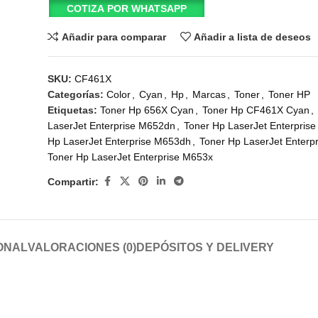
COTIZA POR WHATSAPP
Añadir para comparar
Añadir a lista de deseos
SKU:
CF461X
Categorías:
Color
,
Cyan
,
Hp
,
Marcas
,
Toner
,
Toner HP
Etiquetas:
Toner Hp 656X Cyan
,
Toner Hp CF461X Cyan
,
LaserJet Enterprise M652dn
,
Toner Hp LaserJet Enterpris
Hp LaserJet Enterprise M653dh
,
Toner Hp LaserJet Enterp
Toner Hp LaserJet Enterprise M653x
Compartir:
ONAL
VALORACIONES (0)
DEPÓSITOS Y DELIVERY