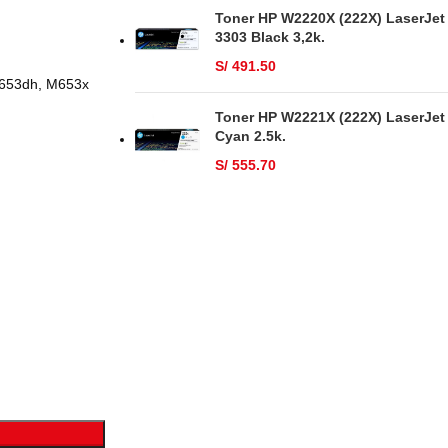
Toner HP W2220X (222X) LaserJet
3303 Black 3,2k.
S/
491.50
653dh, M653x
Toner HP W2221X (222X) LaserJet
Cyan 2.5k.
S/
555.70