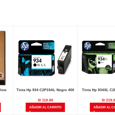
llow
Tinta Hp 934 C2P19AL Negro 400
Tinta Hp 934XL C
Páginas
1000 Pág
S/
110.00
S/
219.
AÑADIR AL CARRITO
AÑADIR AL C