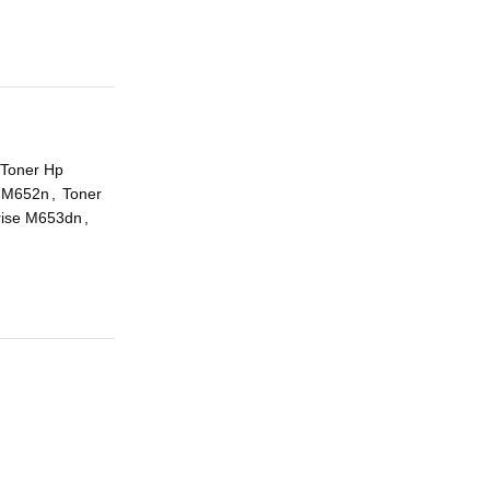
Toner Hp
e M652n
,
Toner
rise M653dn
,