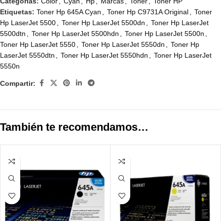
Categorías:
Color
,
Cyan
,
Hp
,
Marcas
,
Toner
,
Toner HP
Etiquetas:
Toner Hp 645A Cyan
,
Toner Hp C9731A Original
,
Toner
Hp LaserJet 5500
,
Toner Hp LaserJet 5500dn
,
Toner Hp LaserJet
5500dtn
,
Toner Hp LaserJet 5500hdn
,
Toner Hp LaserJet 5500n
,
Toner Hp LaserJet 5550
,
Toner Hp LaserJet 5550dn
,
Toner Hp
LaserJet 5550dtn
,
Toner Hp LaserJet 5550hdn
,
Toner Hp LaserJet
5550n
Compartir:
También te recomendamos…