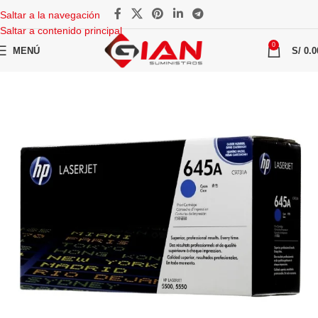
Saltar a la navegación
Saltar a contenido principal
0
MENÚ
S/
0.0