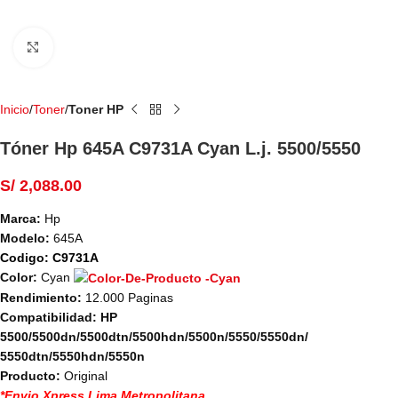
Haga Click para agrandar
Inicio
Toner
Toner HP
Tóner Hp 645A C9731A Cyan L.j. 5500/5550
S/
2,088.00
Marca:
Hp
Modelo:
645A
Codigo:
C9731A
Color:
Cyan
Rendimiento:
12.000 Paginas
Compatibilidad: HP
5500/5500dn/5500dtn/5500hdn/5500n/5550/
5550dn/
5550dtn/5550hdn/5550n
Producto:
Original
*Envio Xpress Lima Metropolitana