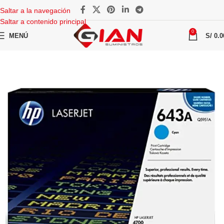
Saltar a la navegación
Saltar a contenido principal
0
MENÚ
S/
0.0