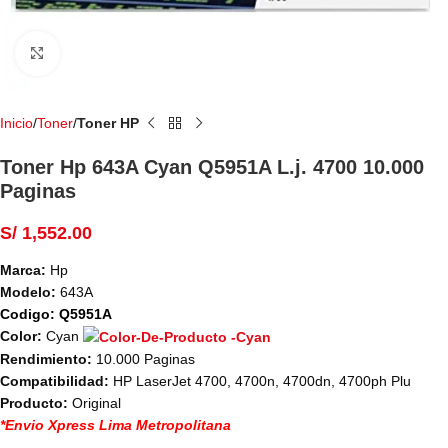
Haga Click para agrandar
Inicio
Toner
Toner HP
Toner Hp 643A Cyan Q5951A L.j. 4700 10.000
Paginas
S/
1,552.00
Marca:
Hp
Modelo:
643A
Codigo: Q5951A
Color:
Cyan
Rendimiento:
10.000 Paginas
Compatibilidad:
HP LaserJet 4700, 4700n, 4700dn, 4700ph Plu
Producto:
Original
*Envio Xpress Lima Metropolitana