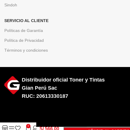
Sindoh
SERVICIO AL CLIENTE
Políticas de Garantía
Política de Privacidad
Términos y condiciones
Distribuidor oficial Toner y Tintas
Gian Perú Sac
RUC: 20613330187
Diseñado por City Hosting
Toner Hp
414A
0
W2022A
S/
566.00