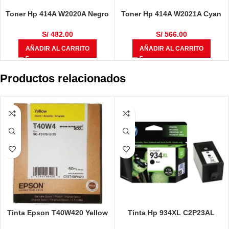
Toner Hp 414A W2020A Negro
Toner Hp 414A W2021A Cyan
L.j. M454, M479 2400 Páginas
M454, M479 2100 Páginas
S/
482.00
S/
566.00
AÑADIR AL CARRITO
AÑADIR AL CARRITO
Productos relacionados
Tinta Epson T40W420 Yellow
Tinta Hp 934XL C2P23AL
50ml
Negro 1000 Páginas