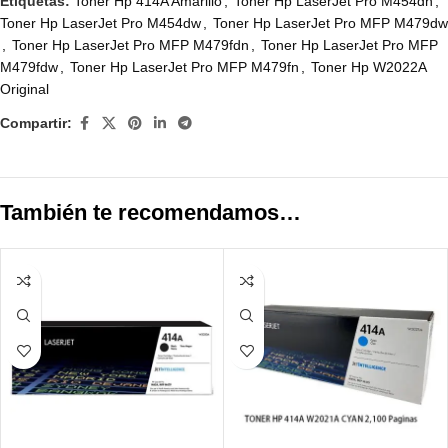
Etiquetas:
Toner Hp 414A Amarillo
,
Toner Hp LaserJet Pro M454dn
,
Toner Hp LaserJet Pro M454dw
,
Toner Hp LaserJet Pro MFP M479dw
,
Toner Hp LaserJet Pro MFP M479fdn
,
Toner Hp LaserJet Pro MFP
M479fdw
,
Toner Hp LaserJet Pro MFP M479fn
,
Toner Hp W2022A
Original
Compartir:
También te recomendamos…