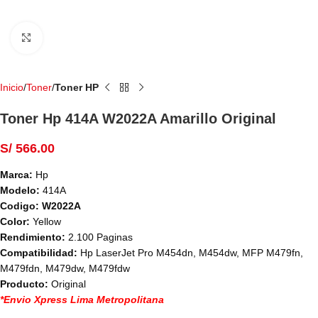
Haga Click para agrandar
Inicio
Toner
Toner HP
Toner Hp 414A W2022A Amarillo Original
S/
566.00
Marca:
Hp
Modelo:
414A
Codigo:
W2022A
Color:
Yellow
Rendimiento:
2.100 Paginas
Compatibilidad:
Hp LaserJet Pro M454dn, M454dw, MFP M479fn,
M479fdn, M479dw, M479fdw
Producto:
Original
*Envio Xpress Lima Metropolitana