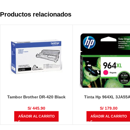
Productos relacionados
Tambor Brother DR-420 Black
Tinta Hp 964XL 3JA55
12,000 Páginas
Magenta Original OfficeJe
9010, 9016, 9018, 902
S/
445.90
S/
179.00
AÑADIR AL CARRITO
AÑADIR AL CARRITO