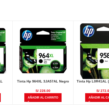
AL
Tinta Hp 964XL 3JA57AL Negro
Tinta Hp L0R41AL 
t Pro
Original OfficeJet Pro 9010, 9016,
3,000 Pág
0
9018, 9020
S/
228.00
S/
272.
AÑADIR AL CARRITO
AÑADIR AL C