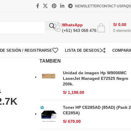
NEWSLETTER
CONTACT US
FAQS
S/
0.00
WhatsApp
(+51) 943 068 476
0
element
O DE SESIÓN / REGISTRARSE
LISTA DE DESEOS
COMPAR
TAMBIEN
Unidad de imagen Hp W9006MC
LaserJet Managed E72525 Negro
200k.
a
S/
1,198.00
2.7K
Toner HP CE285AD (85AD) (Pack 2
CE285A)
S/
670.00