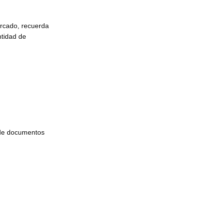
l
ercado, recuerda
ntidad de
 de documentos