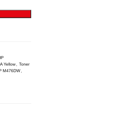
HP
A Yellow
,
Toner
MFP M476DW
,