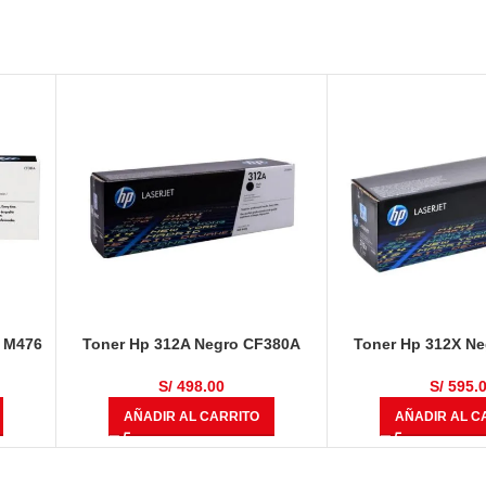
. M476
Toner Hp 312A Negro CF380A
Toner Hp 312X N
LaserJet Pro MFP M476 2,400
LaserJet Pro MFP
Páginas
Página
S/
498.00
S/
595.
AÑADIR AL CARRITO
AÑADIR AL C