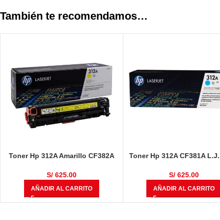
También te recomendamos…
Toner Hp 312A Amarillo CF382A
Toner Hp 312A CF381A L.J
Laserjet M476 2.7K Pg
Cyan 2.7K Pg
S/
625.00
S/
625.00
AÑADIR AL CARRITO
AÑADIR AL CARRITO