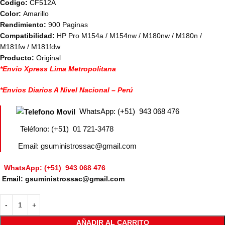
Codigo:
CF512A
Color:
Amarillo
Rendimiento:
900 Paginas
Compatibilidad:
HP Pro M154a / M154nw / M180nw / M180n /
M181fw / M181fdw
Producto:
Original
*Envio Xpress Lima Metropolitana
*Envios Diarios A Nivel Nacional – Perú
WhatsApp: (+51) 943 068 476
Teléfono: (+51) 01 721-3478
Email: gsuministrossac@gmail.com
WhatsApp: (+51) 943 068 476
Email: gsuministrossac@gmail.com
AÑADIR AL CARRITO