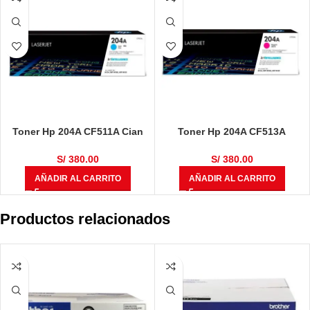
Toner Hp 204A CF511A Cian
Toner Hp 204A CF513A
L.j. Pro M154 / M180 / M181 900
Magenta L.j. Pro M154 / M180 /
Páginas
M181 900 Páginas
S/
380.00
S/
380.00
AÑADIR AL CARRITO
AÑADIR AL CARRITO
Productos relacionados