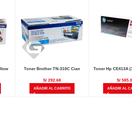
llow
Toner Brother TN-310C Cian
Toner Hp CE413A (3
400 Magenta
S/
292.68
S/
585.
AÑADIR AL CARRITO
AÑADIR AL C