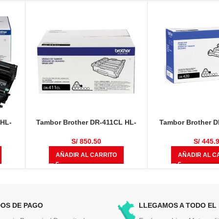
 HL-
Tambor Brother DR-411CL HL-
Tambor Brother D
DCP-
L8360CDW, HL-L8360CDWT,
12,000 Pá
MFC-
MULTIF, MFC-L8610CDW, MFC-
S/
850.50
S/
445.
0,000
L8900CDW 50,000 Páginas
AÑADIR AL CARRITO
AÑADIR AL C
OS DE PAGO
LLEGAMOS A TODO EL