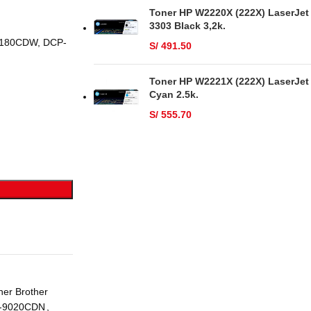
Toner HP W2220X (222X) LaserJet
3303 Black 3,2k.
3180CDW, DCP-
S/
491.50
Toner HP W2221X (222X) LaserJet
Cyan 2.5k.
S/
555.70
ner Brother
P-9020CDN
,