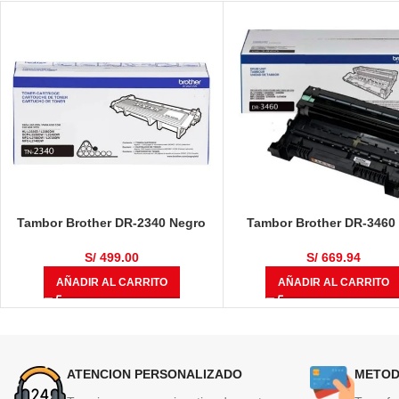
Tambor Brother DR-2340 Negro
Tambor Brother DR-3460
12,000 Páginas
L5100DN / HL-L6400DW / 
L5650DN / MFC-L6700 / 
S/
499.00
S/
669.94
L6900DW / MFC-L5900DW 5
AÑADIR AL CARRITO
AÑADIR AL CARRITO
Páginas
ATENCION PERSONALIZADO
METOD