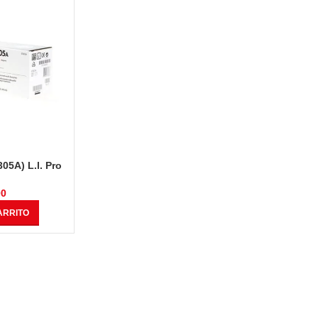
05A) L.l. Pro
 2600Pg
00
ARRITO