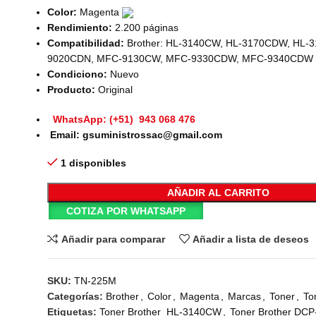
Color:
Magenta
Rendimiento:
2.200 páginas
Compatibilidad:
Brother: HL-3140CW, HL-3170CDW, HL-
9020CDN, MFC-9130CW, MFC-9330CDW, MFC-9340CDW
Condiciono:
Nuevo
Producto:
Original
WhatsApp: (+51) 943 068 476
Email: gsuministrossac@gmail.com
1 disponibles
AÑADIR AL CARRITO
COTIZA POR WHATSAPP
Añadir para comparar
Añadir a lista de deseos
SKU:
TN-225M
Categorías:
Brother
,
Color
,
Magenta
,
Marcas
,
Toner
,
To
Etiquetas:
Toner Brother HL-3140CW
,
Toner Brother DC