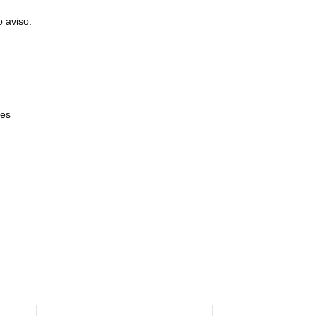
o aviso.
res