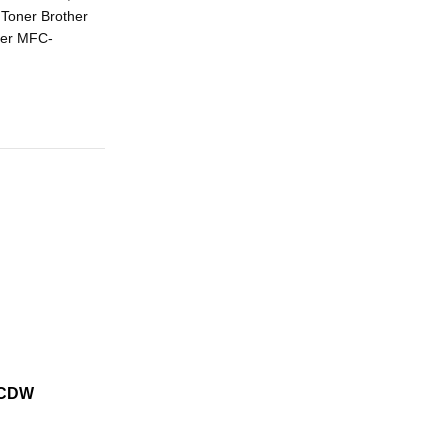
Toner Brother
her MFC-
0CDW