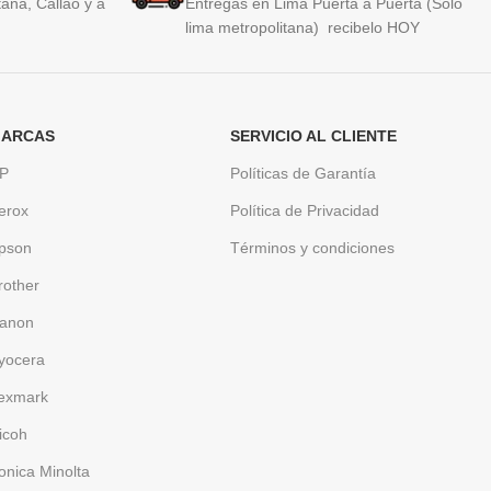
ana, Callao y a
Entregas en Lima Puerta a Puerta (Solo
lima metropolitana) recibelo HOY
ARCAS
SERVICIO AL CLIENTE
P
Políticas de Garantía
erox
Política de Privacidad
pson
Términos y condiciones
rother
anon
yocera
exmark
icoh
onica Minolta