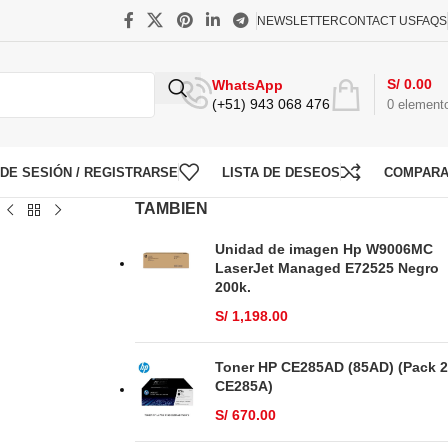
NEWSLETTER
CONTACT US
FAQS
S/
0.00
WhatsApp
(+51) 943 068 476
0
element
O DE SESIÓN / REGISTRARSE
LISTA DE DESEOS
COMPAR
TAMBIEN
Unidad de imagen Hp W9006MC
LaserJet Managed E72525 Negro
200k.
S/
1,198.00
Toner HP CE285AD (85AD) (Pack 2
CE285A)
S/
670.00