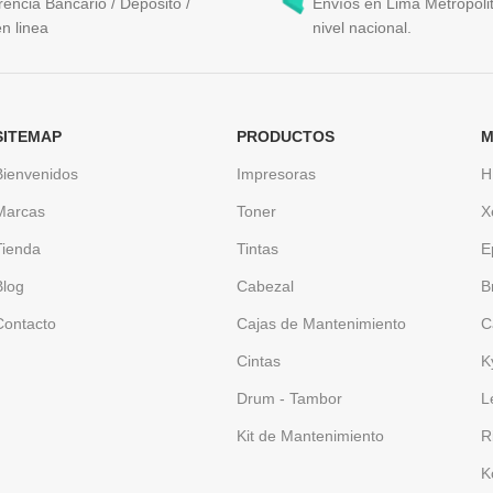
rencia Bancario / Deposito /
Envíos en Lima Metropolit
n linea
nivel nacional.
SITEMAP
PRODUCTOS
M
Bienvenidos
Impresoras
H
Marcas
Toner
X
Tienda
Tintas
E
Blog
Cabezal
B
Contacto
Cajas de Mantenimiento
C
Cintas
K
Drum - Tambor
L
Kit de Mantenimiento
R
K