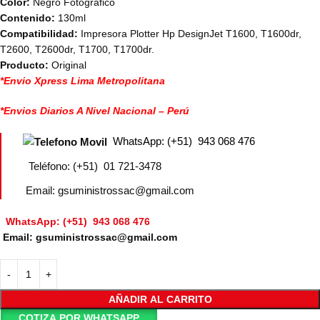
Color:
Negro Fotográfico
Contenido:
130ml
Compatibilidad:
Impresora Plotter Hp DesignJet T1600, T1600dr,
T2600, T2600dr, T1700, T1700dr.
Producto:
Original
*Envio Xpress Lima Metropolitana
*Envios Diarios A Nivel Nacional – Perú
WhatsApp: (+51) 943 068 476
Teléfono: (+51) 01 721-3478
Email: gsuministrossac@gmail.com
WhatsApp: (+51) 943 068 476
Email: gsuministrossac@gmail.com
AÑADIR AL CARRITO
COTIZA POR WHATSAPP