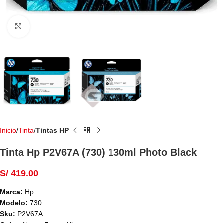
Haga Click para agrandar
Inicio
Tinta
Tintas HP
Tinta Hp P2V67A (730) 130ml Photo Black
S/
419.00
Marca:
Hp
Modelo:
730
Sku:
P2V67A