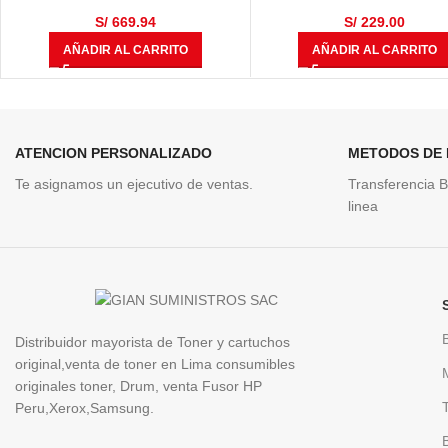
L5100DN / HL-L6400DW / DCP-
50ml
L5650DN / MFC-L6700 / MFC-
S/
669.94
S/
229.00
L6900DW / MFC-L5900DW 50,000
AÑADIR AL CARRITO
AÑADIR AL CARRITO
Páginas
ATENCION PERSONALIZADO
METODOS DE
Te asignamos un ejecutivo de ventas.
Transferencia B
linea
Distribuidor mayorista de Toner y cartuchos
original,venta de toner en Lima consumibles
originales toner, Drum, venta Fusor HP
Peru,Xerox,Samsung.