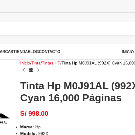
ARCAS
TIENDA
BLOG
CONTACTO
INICI
Inicio
Tinta
Tintas HP
Tinta Hp M0J91AL (992X) Cyan 16,00
Tinta Hp M0J91AL (992
Cyan 16,000 Páginas
S/
998.00
Marca:
Hp
Modelo:
992X