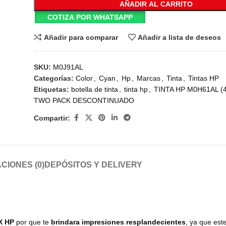
AÑADIR AL CARRITO
COTIZA POR WHATSAPP
Añadir para comparar
Añadir a lista de deseos
SKU:
M0J91AL
Categorías:
Color
,
Cyan
,
Hp
,
Marcas
,
Tinta
,
Tintas HP
Etiquetas:
botella de tinta
,
tinta hp
,
TINTA HP M0H61AL (
TWO PACK DESCONTINUADO
Compartir:
CIONES (0)
DEPÓSITOS Y DELIVERY
2X HP
por que te
brindara impresiones resplandecientes
, ya que est