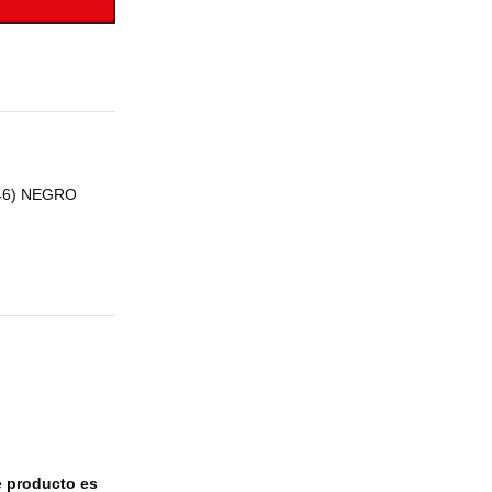
46) NEGRO
e
producto es