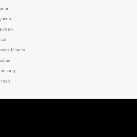
anon
yocera
exmark
icoh
onica Minolta
antum
amsung
indoh