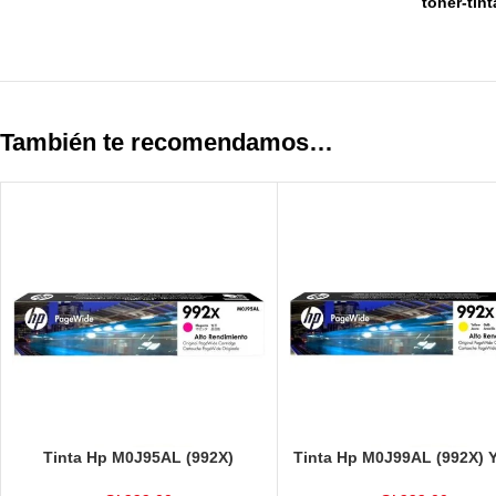
toner-tin
También te recomendamos…
Tinta Hp M0J95AL (992X)
Tinta Hp M0J99AL (992X) 
Magenta 16,000 Páginas
16,000 Páginas