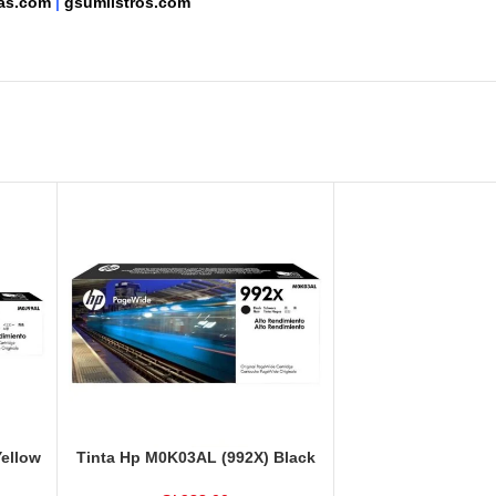
tas.com
|
gsumiistros.com
Yellow
Tinta Hp M0K03AL (992X) Black
20,000 Páginas