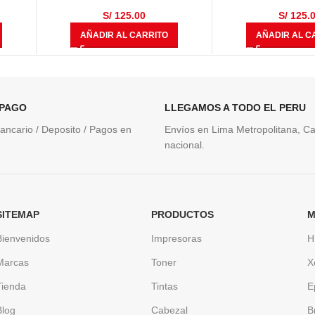
825 Páginas
825 Pági
S/
125.00
S/
125.
AÑADIR AL CARRITO
AÑADIR AL C
 PAGO
LLEGAMOS A TODO EL PERU
ancario / Deposito / Pagos en
Envíos en Lima Metropolitana, Cal
nacional.
SITEMAP
PRODUCTOS
M
Bienvenidos
Impresoras
H
Marcas
Toner
X
Tienda
Tintas
E
Blog
Cabezal
B