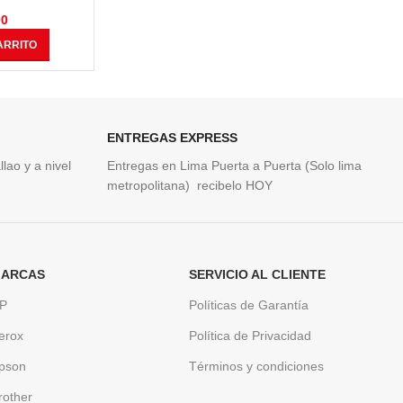
nas
Magenta Original OfficeJet Pro
Magent
9010, 9016, 9018, 9020
00
S/
179.00
ARRITO
AÑADIR AL CARRITO
AÑAD
ENTREGAS EXPRESS
lao y a nivel
Entregas en Lima Puerta a Puerta (Solo lima
metropolitana) recibelo HOY
ARCAS
SERVICIO AL CLIENTE
P
Políticas de Garantía
erox
Política de Privacidad
pson
Términos y condiciones
rother