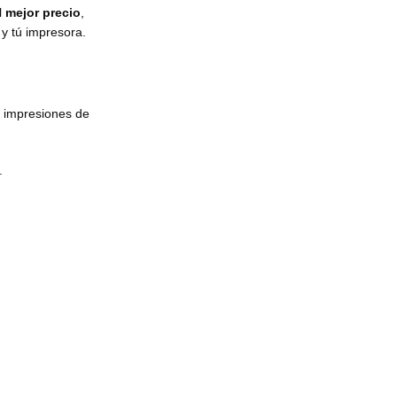
l
mejor precio
,
 y tú impresora.
s impresiones de
.