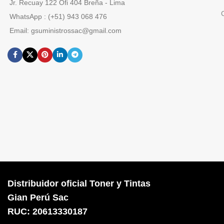
Jr. Recuay 122 Ofi 404 Breña - Lima
WhatsApp : (+51) 943 068 476
Email: gsuministrossac@gmail.com
Distribuidor oficial Toner y Tintas
Gian Perú Sac
RUC: 20613330187