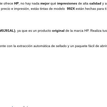
te ofrece
HP
, no hay nada
mejor
qué
impresiones
de alta
calidad
y a
d precio e impresión, estás tintas de modelo
992X
están hechas para ti
M0J91AL)
, ya que es un producto
original
de la marca HP. Realiza tu
e con la extracción automática de sellado y un paquete fácil de abrir