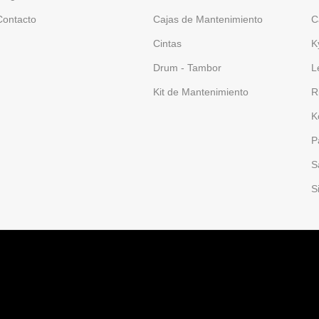
Contacto
Cajas de Mantenimiento
C
Cintas
K
Drum - Tambor
L
Kit de Mantenimiento
R
K
P
S
S