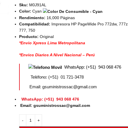
Sku:
M0J91AL
Color:
Cyan
Rendimiento:
16,000 Páginas
Compatibilidad:
Impresora HP PageWide Pro 772dw, 777z,
777, 750
Producto:
Original
*Envio Xpress Lima Metropolitana
*Envios Diarios A Nivel Nacional – Perú
WhatsApp: (+51) 943 068 476
Teléfono: (+51) 01 721-3478
Email: gsuministrossac@gmail.com
WhatsApp: (+51) 943 068 476
Email: gsuministrossac@gmail.com