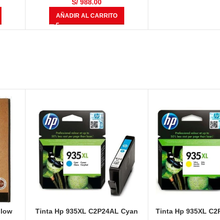
S/
988.00
AÑADIR AL CARRITO
llow
Tinta Hp 935XL C2P24AL Cyan
Tinta Hp 935XL C2