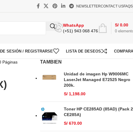
NEWSLETTER
CONTACT US
FAQS
S/
0.00
WhatsApp
(+51) 943 068 476
0
element
O DE SESIÓN / REGISTRARSE
LISTA DE DESEOS
COMPAR
TAMBIEN
0 Páginas
Unidad de imagen Hp W9006MC
LaserJet Managed E72525 Negro
X)
200k.
S/
1,198.00
Toner HP CE285AD (85AD) (Pack 2
CE285A)
S/
670.00