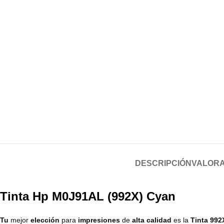
DESCRIPCIÓN
VALORA
Tinta Hp M0J91AL (992X) Cyan
Tu
mejor
elección
para
impresiones
de
alta calidad
es la
Tinta 99