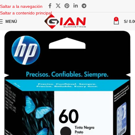
Saltar a la navegación
Saltar a contenido principal
0
MENÚ
S/
0.0