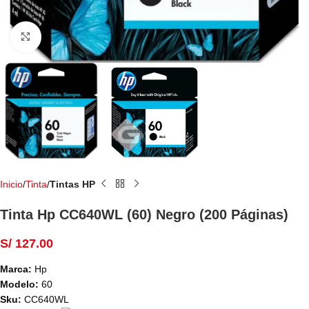
Haga Click para agrandar
Inicio
Tinta
Tintas HP
Tinta Hp CC640WL (60) Negro (200 Páginas)
S/
127.00
Marca:
Hp
Modelo:
60
Sku:
CC640WL