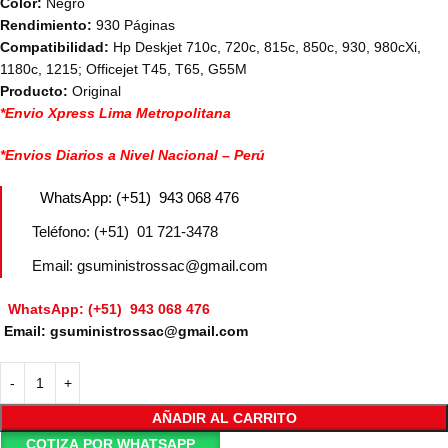
Color:
Negro
Rendimiento:
930 Páginas
Compatibilidad:
Hp
Deskjet 710c, 720c, 815c, 850c, 930, 980cXi,
1180c, 1215; Officejet T45, T65, G55M
Producto:
Original
*Envio Xpress Lima Metropolitana
*Envios Diarios a Nivel Nacional – Perú
WhatsApp: (+51) 943 068 476
Teléfono: (+51) 01 721-3478
Email: gsuministrossac@gmail.com
WhatsApp: (+51) 943 068 476
Email: gsuministrossac@gmail.com
AÑADIR AL CARRITO
COTIZA POR WHATSAPP