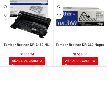
Tambor Brother DR-3460 HL-
Tambor Brother DR-360 Negro
L5100DN / HL-L6400DW / DCP-
12,000 Páginas
L5650DN / MFC-L6700 / MFC-
S/
669.94
S/
519.50
L6900DW / MFC-L5900DW
AÑADIR AL CARRITO
AÑADIR AL CARRITO
50,000 Páginas