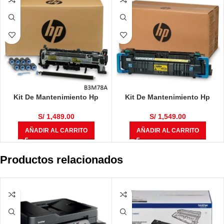
Kit De Mantenimiento Hp
Kit De Mantenimiento Hp
B3M78A 220V M630 MFP Black
C1N58A 220V Color LaserJet
225,000 Páginas
Enterprise Flow M880z /
S/
1,489.00
S/
1,549.00
M855dn / M855xh 100,000
AÑADIR AL CARRITO
AÑADIR AL CARRITO
Páginas
Productos relacionados