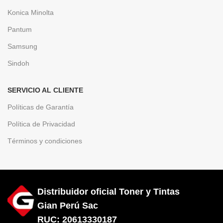
Konica Minolta
Pantum
Samsung
Sindoh
SERVICIO AL CLIENTE
Políticas de Garantía
Política de Privacidad
Términos y condiciones
Distribuidor oficial Toner y Tintas
Gian Perú Sac
RUC: 20613330187