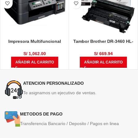
Impresora Multifuncional
Tambor Brother DR-3460 HL-
Brother DCP-T710W
L5100DN / HL-L6400DW / DCP-
L5650DN / MFC-L6700 / MFC-
S/
1,062.00
S/
669.94
L6900DW / MFC-L5900DW
AÑADIR AL CARRITO
AÑADIR AL CARRITO
50,000 Páginas
ATENCION PERSONALIZADO
Te asignamos un ejecutivo de ventas.
METODOS DE PAGO
Transferencia Bancario / Deposito / Pagos en linea