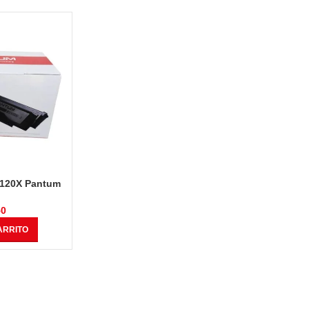
5120X Pantum
 Negro 15k.
50
ARRITO