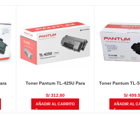
ara
Toner Pantum TL-425U Para
Toner Pantum TL-
100 /
P3305DN / P3305DW / M7105DN
BP5100 / BM5100
egro
/ M7105DW Negro 11,000 Páginas
S/
312.80
S/
499.
AÑADIR AL CARRITO
AÑADIR AL C