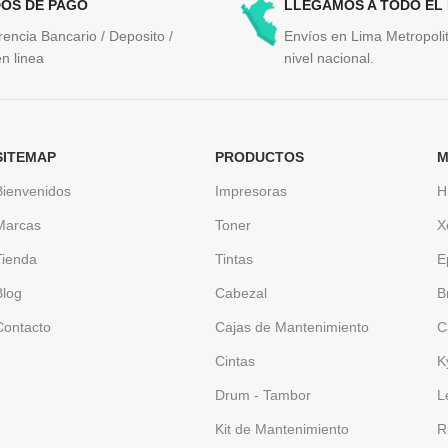
OS DE PAGO
LLEGAMOS A TODO EL
rencia Bancario / Deposito /
Envíos en Lima Metropolit
n linea
nivel nacional.
SITEMAP
PRODUCTOS
M
Bienvenidos
Impresoras
H
Marcas
Toner
X
Tienda
Tintas
E
Blog
Cabezal
B
Contacto
Cajas de Mantenimiento
C
Cintas
K
Drum - Tambor
L
Kit de Mantenimiento
R