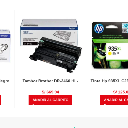
Negro
Tambor Brother DR-3460 HL-
Tinta Hp 935XL C2
L5100DN / HL-L6400DW / DCP-
825 Pági
L5650DN / MFC-L6700 / MFC-
S/
669.94
S/
125.
L6900DW / MFC-L5900DW 50,000
AÑADIR AL CARRITO
AÑADIR AL C
Páginas