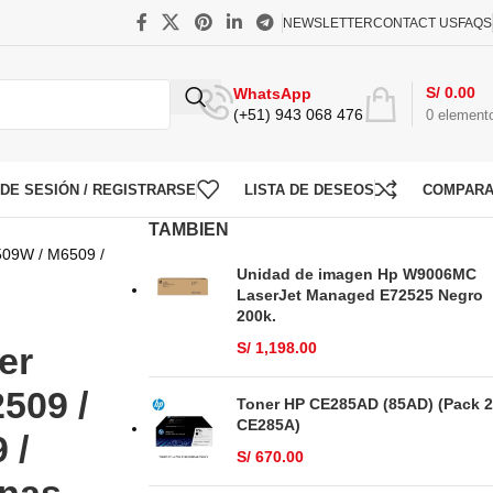
NEWSLETTER
CONTACT US
FAQS
S/
0.00
WhatsApp
(+51) 943 068 476
0
element
O DE SESIÓN / REGISTRARSE
LISTA DE DESEOS
COMPAR
TAMBIEN
509W / M6509 /
Unidad de imagen Hp W9006MC
LaserJet Managed E72525 Negro
200k.
S/
1,198.00
er
509 /
Toner HP CE285AD (85AD) (Pack 2
CE285A)
 /
S/
670.00