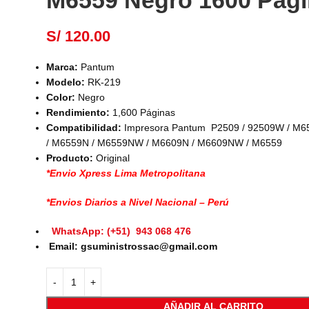
M6559 Negro 1600 Pag
S/
120.00
Marca:
Pantum
Modelo:
RK-219
Color:
Negro
Rendimiento:
1,600 Páginas
Compatibilidad:
Impresora Pantum P2509 / 92509W / M
/ M6559N / M6559NW / M6609N / M6609NW / M6559
Producto:
Original
*Envio Xpress Lima Metropolitana
*Envios Diarios a Nivel Nacional – Perú
WhatsApp: (+51) 943 068 476
Email: gsuministrossac@gmail.com
AÑADIR AL CARRITO