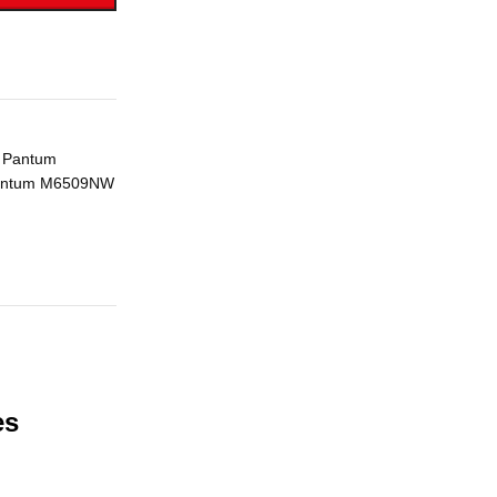
 Pantum
antum M6509NW
es