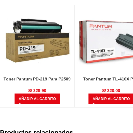
Toner Pantum PD-219 Para P2509
Toner Pantum TL-410X P
/ 92509W / M6509 / M6609 /
P3010 / P3300 / P6700 / M7
M6559 Negro 1.600 Páginas
M6800 / M7200 / M7300 N
S/
329.90
S/
320.00
6,000 Páginas
AÑADIR AL CARRITO
AÑADIR AL CARRITO
Productos relacionados