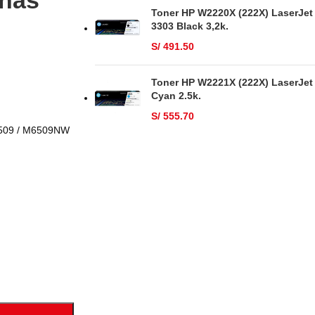
inas
Toner HP W2220X (222X) LaserJet
3303 Black 3,2k.
S/
491.50
Toner HP W2221X (222X) LaserJet
Cyan 2.5k.
S/
555.70
6509 / M6509NW