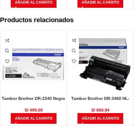
AÑADIR AL CARRITO
AÑADIR AL CARRITO
Productos relacionados
Tambor Brother DR-2340 Negro
Tambor Brother DR-3460 HL-
12,000 Páginas
L5100DN / HL-L6400DW / DCP-
L5650DN / MFC-L6700 / MFC-
S/
499.00
S/
669.94
L6900DW / MFC-L5900DW
AÑADIR AL CARRITO
AÑADIR AL CARRITO
50,000 Páginas