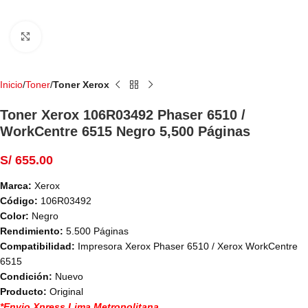
Haga Click para agrandar
Inicio
Toner
Toner Xerox
Toner Xerox 106R03492 Phaser 6510 /
WorkCentre 6515 Negro 5,500 Páginas
S/
655.00
Marca:
Xerox
Código:
106R03492
Color:
Negro
Rendimiento:
5.500 Páginas
Compatibilidad:
Impresora Xerox Phaser 6510 / Xerox WorkCentre
6515
Condición:
Nuevo
Producto:
Original
*Envio Xpress Lima Metropolitana