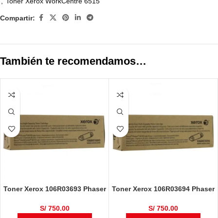
,
Toner Xerox WorkCentre 6515
Compartir:
También te recomendamos…
Toner Xerox 106R03693 Phaser
Toner Xerox 106R03694 Phaser
6510 / WorkCentre 6515 Cyan
6510 / WorkCentre 6515
4,300 Páginas
Magenta 4,300 Páginas
S/
750.00
S/
750.00