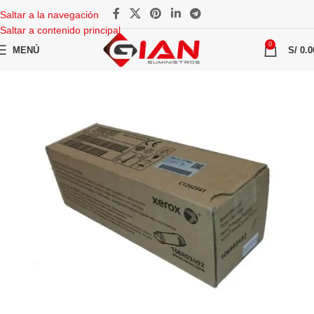
Saltar a la navegación
Saltar a contenido principal
0
MENÚ
S/
0.0