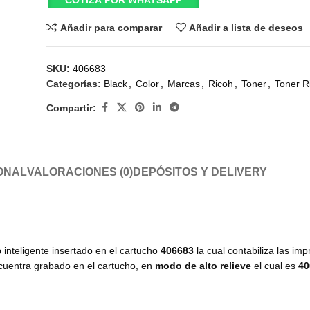
COTIZA POR WHATSAPP
Añadir para comparar
Añadir a lista de deseos
SKU:
406683
Categorías:
Black
,
Color
,
Marcas
,
Ricoh
,
Toner
,
Toner R
Compartir:
ONAL
VALORACIONES (0)
DEPÓSITOS Y DELIVERY
 inteligente insertado en el cartucho
406683
la cual contabiliza las im
ncuentra grabado en el cartucho, en
modo de alto relieve
el cual es
40