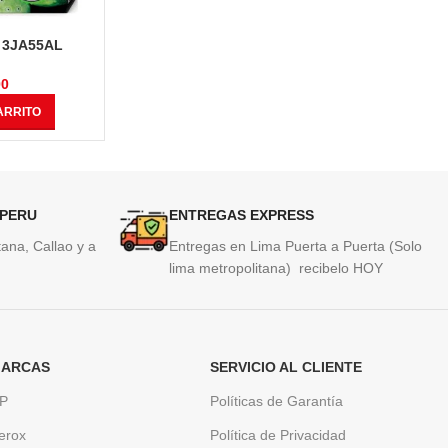
L 3JA55AL
Tinta Hp L0S62AL (954XL) Cyan
Tinta Hp
fficeJet Pro
1,600 Páginas
Magent
18, 9020
00
S/
195.00
ARRITO
AÑADIR AL CARRITO
AÑAD
 PERU
ENTREGAS EXPRESS
ana, Callao y a
Entregas en Lima Puerta a Puerta (Solo
lima metropolitana) recibelo HOY
ARCAS
SERVICIO AL CLIENTE
P
Políticas de Garantía
erox
Política de Privacidad