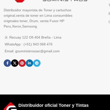
Distribuidor mayorista de Toner y cartuchos
original,venta de toner en Lima consumibles
originales toner, Drum, venta Fusor HP
Peru,Xerox,Samsung.
Jr. Recuay 122 Ofi 404 Breña - Lima
WhatsApp : (+51) 943 068 476
Email: gsuministrossac@gmail.com
Distribuidor oficial Toner y Tintas