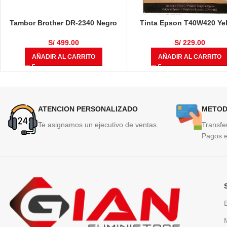
Tambor Brother DR-2340 Negro
Tinta Epson T40W420 Ye
12,000 Páginas
50ml
S/
499.00
S/
229.00
AÑADIR AL CARRITO
AÑADIR AL CARRITO
ATENCION PERSONALIZADO
METOD
Te asignamos un ejecutivo de ventas.
Transfe
Pagos e