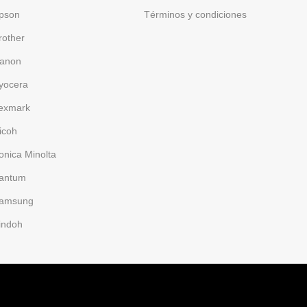
pson
Términos y condiciones
rother
anon
yocera
exmark
icoh
onica Minolta
antum
amsung
indoh