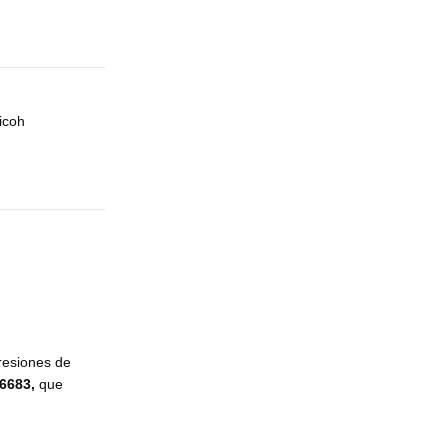
icoh
presiones de
6683,
que