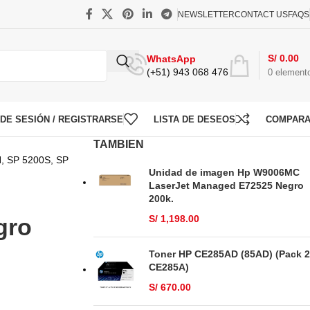
NEWSLETTER
CONTACT US
FAQS
S/
0.00
WhatsApp
(+51) 943 068 476
0
element
O DE SESIÓN / REGISTRARSE
LISTA DE DESEOS
COMPAR
TAMBIEN
N, SP 5200S, SP
Unidad de imagen Hp W9006MC
LaserJet Managed E72525 Negro
200k.
S/
1,198.00
gro
Toner HP CE285AD (85AD) (Pack 2
CE285A)
S/
670.00