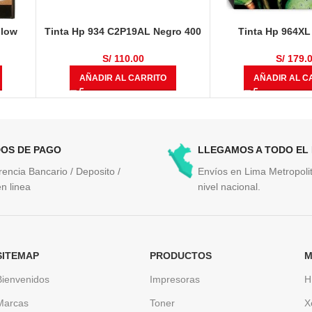
llow
Tinta Hp 934 C2P19AL Negro 400
Tinta Hp 964X
Páginas
Magenta Original O
9010, 9016, 90
S/
110.00
S/
179.
AÑADIR AL CARRITO
AÑADIR AL C
OS DE PAGO
LLEGAMOS A TODO EL
rencia Bancario / Deposito /
Envíos en Lima Metropolit
n linea
nivel nacional.
SITEMAP
PRODUCTOS
M
Bienvenidos
Impresoras
H
Marcas
Toner
X