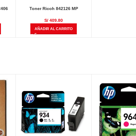
C406
Toner Ricoh 842126 MP
4054/5054/6054 Negro 37,000
Páginas
S/
409.80
AÑADIR AL CARRITO