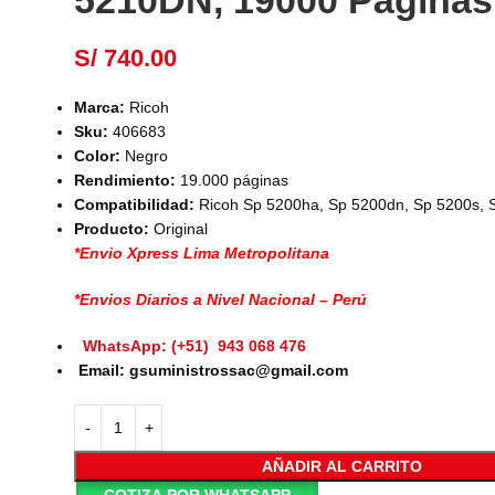
5210DN, 19000 Páginas
S/
740.00
Marca:
Ricoh
Sku:
406683
Color:
Negro
Rendimiento:
19.000 páginas
Compatibilidad:
Ricoh Sp 5200ha, Sp 5200dn, Sp 5200s, 
Producto:
Original
*Envio Xpress Lima Metropolitana
*Envios Diarios a Nivel Nacional – Perú
WhatsApp: (+51) 943 068 476
Email: gsuministrossac@gmail.com
AÑADIR AL CARRITO