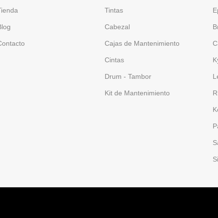
Tienda
Tintas
E
Blog
Cabezal
B
Contacto
Cajas de Mantenimiento
C
Cintas
K
Drum - Tambor
L
Kit de Mantenimiento
R
K
P
S
S