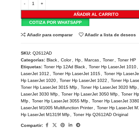
AÑADIR AL CARRITO
COTIZA POR WHATSAPP
Añadir para comparar
Añadir a lista de deseos
SKU:
Q2612AD
Categorías:
Black
,
Color
,
Hp
,
Marcas
,
Toner
,
Toner HP
Etiquetas:
Toner Hp 12Ad Black
,
Toner Hp LaserJet 1010
,
LaserJet 1012
,
Toner Hp LaserJet 1015
,
Toner Hp LaserJe
Hp LaserJet 1020
,
Toner Hp LaserJet 1022
,
Toner Hp Las
Toner Hp LaserJet 3015 Mfp
,
Toner Hp LaserJet 3020 Mfp
,
LaserJet 3030 Mfp
,
Toner Hp LaserJet 3050 Mfp
,
Toner Hp
Mfp
,
Toner Hp LaserJet 3055 Mfp
,
Toner Hp LaserJet 338
LaserJet M1005 Multifunction Printer
,
Toner Hp LaserJet M
Hp LaserJet M1319f Mfp
,
Toner Hp Q2612AD Original
Compartir: