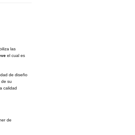
iliza las
eve
el cual es
cidad de diseño
 de su
a calidad
ner de