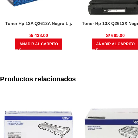
Toner Hp 12A Q2612A Negro L.j.
Toner Hp 13X Q2613X Negro
1020, 1022nw, M1319, 1018 2.000
1300 4000 Pg
Páginas
S/
438.00
S/
665.00
AÑADIR AL CARRITO
AÑADIR AL CARRITO
Productos relacionados