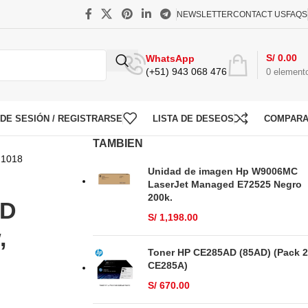
NEWSLETTER
CONTACT US
FAQS
S/
0.00
WhatsApp
(+51) 943 068 476
0
element
O DE SESIÓN / REGISTRARSE
LISTA DE DESEOS
COMPAR
TAMBIEN
 1018
Unidad de imagen Hp W9006MC
LaserJet Managed E72525 Negro
200k.
AD
S/
1,198.00
,
Toner HP CE285AD (85AD) (Pack 2
CE285A)
S/
670.00