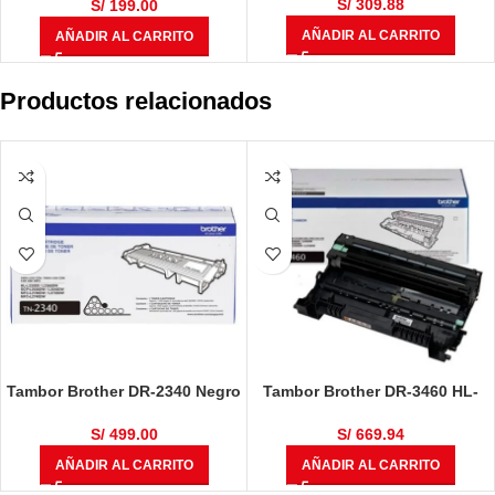
S/
309.88
S/
199.00
AÑADIR AL CARRITO
AÑADIR AL CARRITO
Productos relacionados
Tambor Brother DR-2340 Negro
Tambor Brother DR-3460 HL-
12,000 Páginas
L5100DN / HL-L6400DW / DCP-
L5650DN / MFC-L6700 / MFC-
S/
499.00
S/
669.94
L6900DW / MFC-L5900DW
AÑADIR AL CARRITO
AÑADIR AL CARRITO
50,000 Páginas