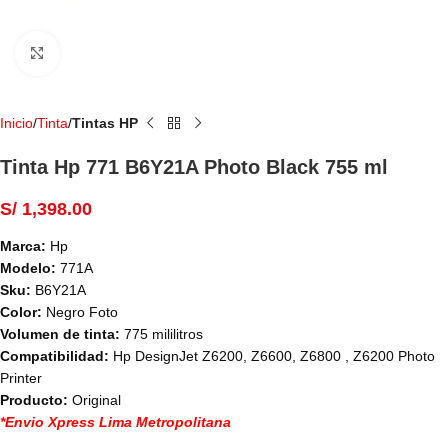
Haga Click para agrandar
Inicio
Tinta
Tintas HP
Tinta Hp 771 B6Y21A Photo Black 755 ml
S/
1,398.00
Marca:
Hp
Modelo:
771A
Sku:
B6Y21A
Color:
Negro Foto
Volumen de tinta:
775 mililitros
Compatibilidad:
Hp DesignJet Z6200, Z6600, Z6800 , Z6200 Photo
Printer
Producto:
Original
*Envio Xpress Lima Metropolitana