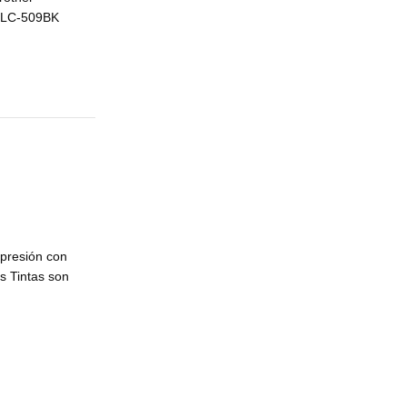
LC-509BK
mpresión con
s Tintas son