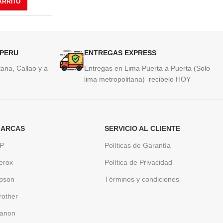
ARRITO
AÑADIR AL CARRITO
AÑAD
 PERU
ENTREGAS EXPRESS
ana, Callao y a
Entregas en Lima Puerta a Puerta (Solo
lima metropolitana) recibelo HOY
ARCAS
SERVICIO AL CLIENTE
P
Políticas de Garantía
erox
Política de Privacidad
pson
Términos y condiciones
rother
anon