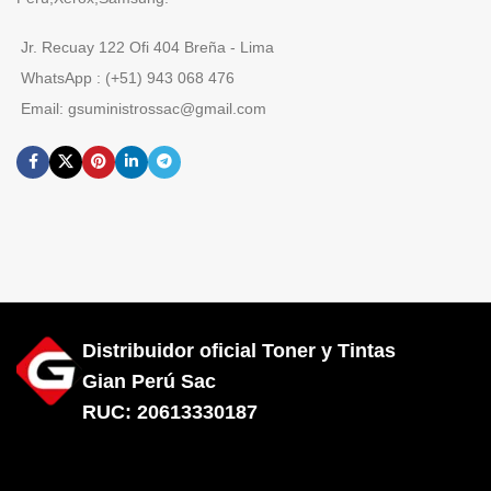
Jr. Recuay 122 Ofi 404 Breña - Lima
WhatsApp : (+51) 943 068 476
Email: gsuministrossac@gmail.com
Distribuidor oficial Toner y Tintas
Gian Perú Sac
RUC: 20613330187
Diseñado por City Hosting