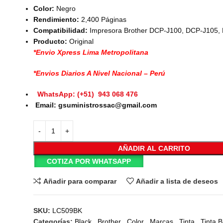
Color:
Negro
Rendimiento:
2,400 Páginas
Compatibilidad:
Impresora Brother DCP-J100, DCP-J105
Producto:
Original
*Envio Xpress Lima Metropolitana
*Envios Diarios A Nivel Nacional – Perú
WhatsApp: (+51) 943 068 476
Email: gsuministrossac@gmail.com
AÑADIR AL CARRITO
COTIZA POR WHATSAPP
Añadir para comparar
Añadir a lista de deseos
SKU:
LC509BK
Categorías:
Black
,
Brother
,
Color
,
Marcas
,
Tinta
,
Tinta B