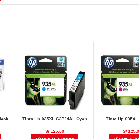
lack
Tinta Hp 935XL C2P24AL Cyan
Tinta Hp 935X
825 Páginas
Magenta 825 
S/
125.00
S/
125.