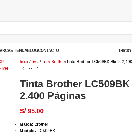
ARCAS
TIENDA
BLOG
CONTACTO
INICI
Inicio
Tinta
Tinta Brother
Tinta Brother LC509BK Black 2,40
Tinta Brother LC509BK
2,400 Páginas
S/
95.00
Marca:
Brother
Modelo:
LC509BK