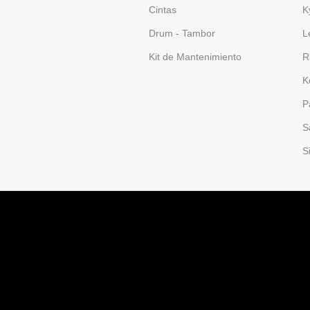
Cintas
K
Drum - Tambor
L
Kit de Mantenimiento
R
K
P
S
S