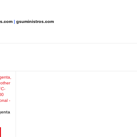
as.com
|
gsuministros.com
genta