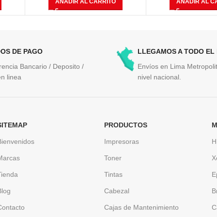
AÑADIR AL CARRITO
AÑADIR AL C
OS DE PAGO
LLEGAMOS A TODO EL
rencia Bancario / Deposito /
Envíos en Lima Metropolit
n linea
nivel nacional.
SITEMAP
PRODUCTOS
M
Bienvenidos
Impresoras
H
Marcas
Toner
X
Tienda
Tintas
E
Blog
Cabezal
B
Contacto
Cajas de Mantenimiento
C