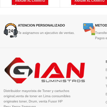
AÑADIR AL CARRITO
AÑADIR AL CARRITO
ATENCION PERSONALIZADO
METOD
Te asignamos un ejecutivo de ventas.
Transfe
Pagos e
Distribuidor mayorista de Toner y cartuchos
original,venta de toner en Lima consumibles
originales toner, Drum, venta Fusor HP
Peru,Xerox,Samsung.