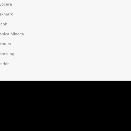
yocera
exmark
icoh
onica Minolta
antum
amsung
indoh