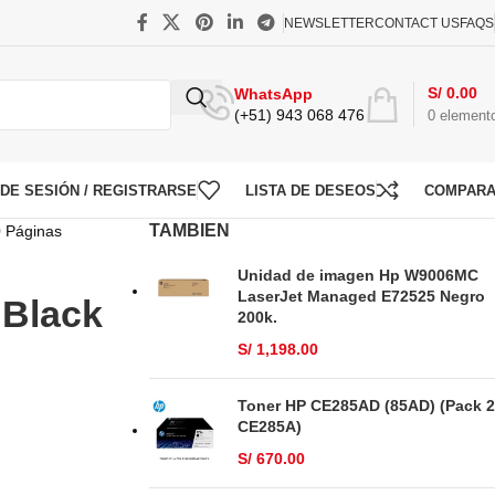
NEWSLETTER
CONTACT US
FAQS
S/
0.00
WhatsApp
(+51) 943 068 476
0
element
O DE SESIÓN / REGISTRARSE
LISTA DE DESEOS
COMPAR
TAMBIEN
0 Páginas
Unidad de imagen Hp W9006MC
LaserJet Managed E72525 Negro
 Black
200k.
S/
1,198.00
Toner HP CE285AD (85AD) (Pack 2
CE285A)
S/
670.00