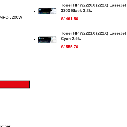
Toner HP W2220X (222X) LaserJet
3303 Black 3,2k.
, MFC-J200W
S/
491.50
Toner HP W2221X (222X) LaserJet
Cyan 2.5k.
S/
555.70
rother