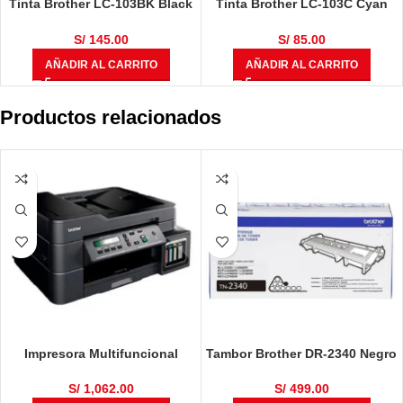
Tinta Brother LC-103BK Black
Tinta Brother LC-103C Cyan
600 Páginas
600 Páginas
S/
145.00
S/
85.00
AÑADIR AL CARRITO
AÑADIR AL CARRITO
Productos relacionados
Impresora Multifuncional
Tambor Brother DR-2340 Negro
Brother DCP-T710W
12,000 Páginas
S/
1,062.00
S/
499.00