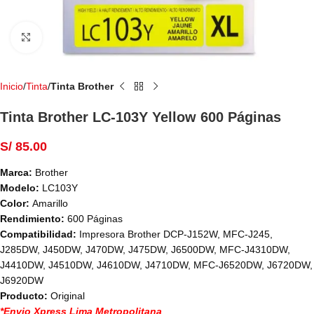
Haga Click para agrandar
Inicio
Tinta
Tinta Brother
Tinta Brother LC-103Y Yellow 600 Páginas
S/
85.00
Marca:
Brother
Modelo:
LC103Y
Color:
Amarillo
Rendimiento:
600 Páginas
Compatibilidad:
Impresora Brother DCP-J152W, MFC-J245,
J285DW, J450DW, J470DW, J475DW, J6500DW, MFC-J4310DW,
J4410DW, J4510DW, J4610DW, J4710DW, MFC-J6520DW, J6720DW,
J6920DW
Producto:
Original
*Envio Xpress Lima Metropolitana