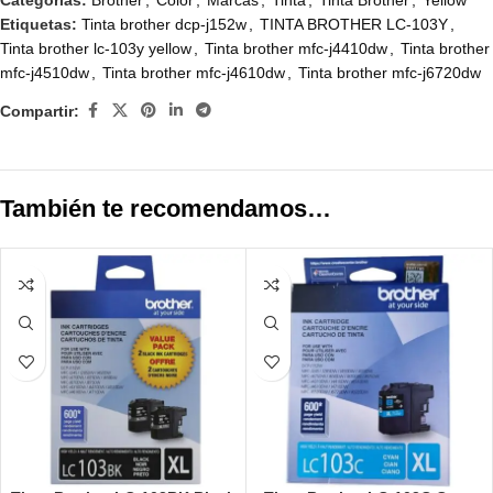
Categorías:
Brother
,
Color
,
Marcas
,
Tinta
,
Tinta Brother
,
Yellow
Etiquetas:
Tinta brother dcp-j152w
,
TINTA BROTHER LC-103Y
,
Tinta brother lc-103y yellow
,
Tinta brother mfc-j4410dw
,
Tinta brother
mfc-j4510dw
,
Tinta brother mfc-j4610dw
,
Tinta brother mfc-j6720dw
Compartir:
También te recomendamos…