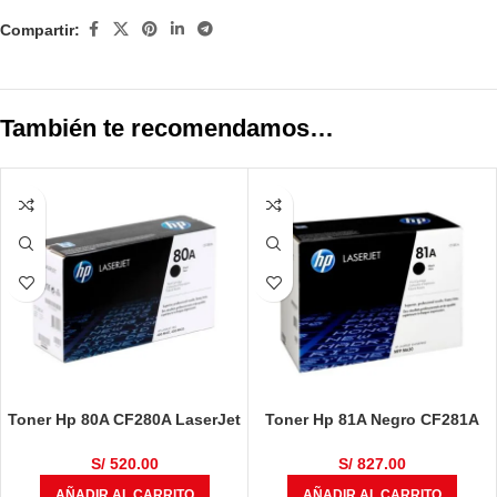
Compartir:
También te recomendamos…
Toner Hp 80A CF280A LaserJet
Toner Hp 81A Negro CF281A
Pro M425dn / M401d / M401dne
MFP M630 10.5K Pag
Negro 2.700 Páginas
S/
520.00
S/
827.00
AÑADIR AL CARRITO
AÑADIR AL CARRITO