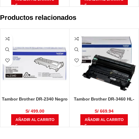
Productos relacionados
Tambor Brother DR-2340 Negro
Tambor Brother DR-3460 HL-
12,000 Páginas
L5100DN / HL-L6400DW / DCP-
L5650DN / MFC-L6700 / MFC-
S/
499.00
S/
669.94
L6900DW / MFC-L5900DW
AÑADIR AL CARRITO
AÑADIR AL CARRITO
50,000 Páginas