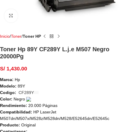
Haga Click para agrandar
Inicio
Toner
Toner HP
Toner Hp 89Y CF289Y L.j.e M507 Negro
20000Pg
S/
1,430.00
Marca:
Hp
Modelo:
89Y
Codigo:
CF289Y
Color:
Negro
Rendimiento:
20.000 Páginas
Compatibilidad:
HP LaserJet
M507dn/M507x/M528z/M528dn/M528/E52645dn/E52645c
Producto:
Original
Contactanos: