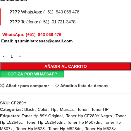
????
WhatsApp: (+51)
943 068 476
????
Teléfono: (+51) 01 721-3478
WhatsApp: (+51) 943 068 476
Email: gsuministrossac@gmail.com
AÑADIR AL CARRITO
COTIZA POR WHATSAPP
Añadir para comparar
Añadir a lista de deseos
SKU:
CF289Y
Categorías:
Black
,
Color
,
Hp
,
Marcas
,
Toner
,
Toner HP
Etiquetas:
Toner Hp 89Y Original
,
Toner Hp CF289Y Negro
,
Toner
Hp E52645c
,
Toner Hp E52645dn
,
Toner Hp M507dn
,
Toner Hp
M507x
,
Toner Hp M528
,
Toner Hp M528dn
,
Toner Hp M528z