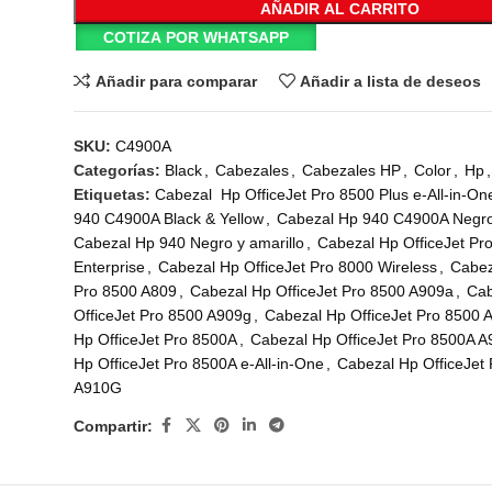
AÑADIR AL CARRITO
COTIZA POR WHATSAPP
Añadir para comparar
Añadir a lista de deseos
SKU:
C4900A
Categorías:
Black
,
Cabezales
,
Cabezales HP
,
Color
,
Hp
,
Etiquetas:
Cabezal Hp OfficeJet Pro 8500 Plus e-All-in-On
940 C4900A Black & Yellow
,
Cabezal Hp 940 C4900A Negro 
Cabezal Hp 940 Negro y amarillo
,
Cabezal Hp OfficeJet Pr
Enterprise
,
Cabezal Hp OfficeJet Pro 8000 Wireless
,
Cabez
Pro 8500 A809
,
Cabezal Hp OfficeJet Pro 8500 A909a
,
Cab
OfficeJet Pro 8500 A909g
,
Cabezal Hp OfficeJet Pro 8500 
Hp OfficeJet Pro 8500A
,
Cabezal Hp OfficeJet Pro 8500A 
Hp OfficeJet Pro 8500A e-All-in-One
,
Cabezal Hp OfficeJet
A910G
Compartir: