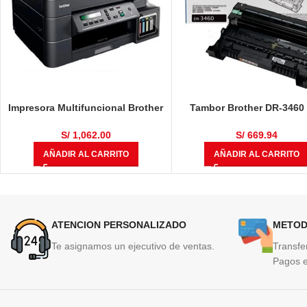
Impresora Multifuncional Brother
Tambor Brother DR-3460
DCP-T710W
L5100DN / HL-L6400DW / 
L5650DN / MFC-L6700 / 
S/
1,062.00
S/
669.94
L6900DW / MFC-L5900DW 5
AÑADIR AL CARRITO
AÑADIR AL CARRITO
Páginas
ATENCION PERSONALIZADO
METOD
Te asignamos un ejecutivo de ventas.
Transfe
Pagos e