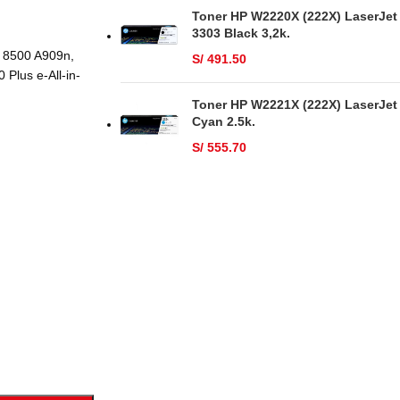
Toner HP W2220X (222X) LaserJet
3303 Black 3,2k.
, 8500 A909n,
S/
491.50
Plus e-All-in-
Toner HP W2221X (222X) LaserJet
Cyan 2.5k.
S/
555.70