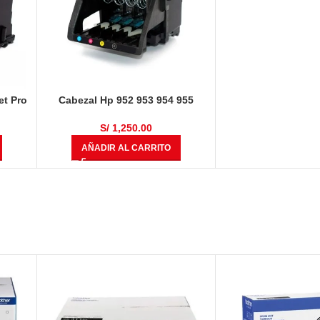
et Pro
Cabezal Hp 952 953 954 955
615,
OfficeJet Pro 7740, 8210, 8216,
0
8702, 8710, 8715, 8720, 8730,
S/
1,250.00
8740
AÑADIR AL CARRITO