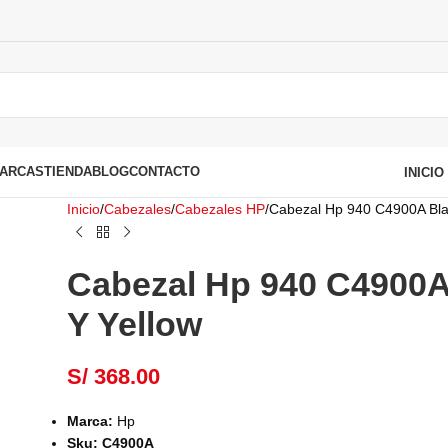
ARCAS
TIENDA
BLOG
CONTACTO
INICI
Inicio
Cabezales
Cabezales HP
Cabezal Hp 940 C4900A Bla
Cabezal Hp 940 C4900A
Y Yellow
S/
368.00
Marca:
Hp
Sku: C4900A