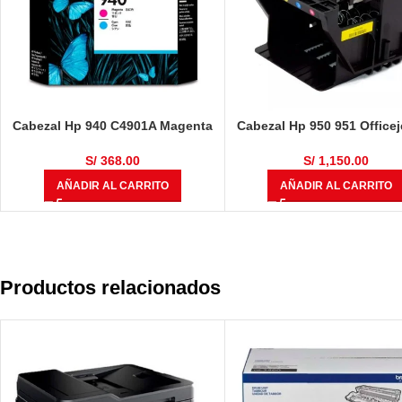
Cabezal Hp 940 C4901A Magenta
Cabezal Hp 950 951 Officej
& Cyan
8100, 8110, 8600, 8610, 8
8620, 8625, 8630, 870
S/
368.00
S/
1,150.00
AÑADIR AL CARRITO
AÑADIR AL CARRITO
Productos relacionados