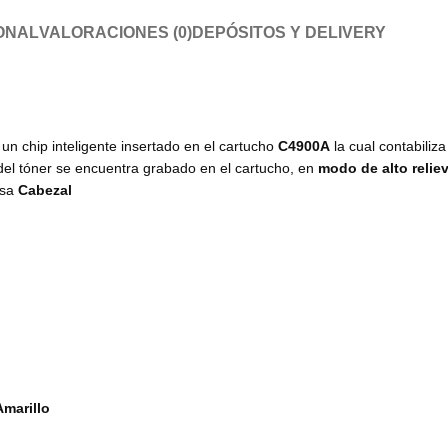
ONAL
VALORACIONES (0)
DEPÓSITOS Y DELIVERY
 un chip inteligente insertado en el cartucho
C4900A
la cual contabiliz
 del tóner se encuentra grabado en el cartucho, en
modo de alto relie
asa
Cabezal
marillo