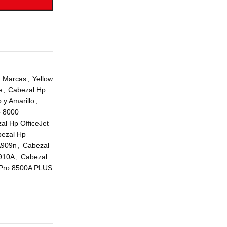
Marcas
,
Yellow
e
,
Cabezal Hp
y Amarillo
,
o 8000
al Hp OfficeJet
ezal Hp
A909n
,
Cabezal
A910A
,
Cabezal
 Pro 8500A PLUS