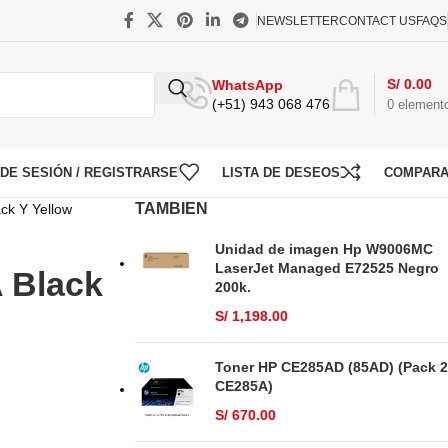
NEWSLETTER
CONTACT US
FAQS
S/
0.00
WhatsApp
(+51) 943 068 476
0
element
O DE SESIÓN / REGISTRARSE
LISTA DE DESEOS
COMPAR
TAMBIEN
ck Y Yellow
Unidad de imagen Hp W9006MC
LaserJet Managed E72525 Negro
 Black
200k.
S/
1,198.00
Toner HP CE285AD (85AD) (Pack 2
CE285A)
S/
670.00