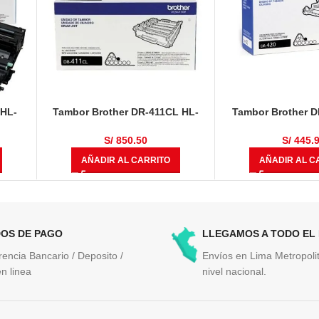
 HL-
Tambor Brother DR-411CL HL-
Tambor Brother D
DCP-
L8360CDW, HL-L8360CDWT,
12,000 Pá
MFC-
MULTIF, MFC-L8610CDW, MFC-
S/
850.50
S/
445.
0,000
L8900CDW 50,000 Páginas
AÑADIR AL CARRITO
AÑADIR AL C
OS DE PAGO
LLEGAMOS A TODO EL
rencia Bancario / Deposito /
Envíos en Lima Metropolit
n linea
nivel nacional.