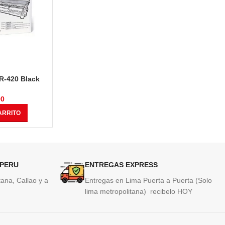
R-420 Black
Tinta Epson T40W420 Yellow
Toner Hp 
ginas
50ml
Neverstop
2.
90
S/
229.00
ARRITO
AÑADIR AL CARRITO
AÑAD
 PERU
ENTREGAS EXPRESS
ana, Callao y a
Entregas en Lima Puerta a Puerta (Solo
lima metropolitana) recibelo HOY