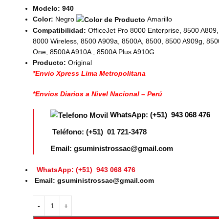
Modelo: 940
Color:
Negro
Amarillo
Compatibilidad:
OfficeJet Pro 8000 Enterprise, 8500 A809
8000 Wireless, 8500 A909a, 8500A, 8500, 8500 A909g, 8500 
One, 8500A A910A , 8500A Plus A910G
Producto:
Original
*Envio Xpress Lima Metropolitana
*Envios Diarios a Nivel Nacional – Perú
WhatsApp: (+51) 943 068 476
Teléfono: (+51) 01 721-3478
Email: gsuministrossac@gmail.com
WhatsApp: (+51) 943 068 476
Email: gsuministrossac@gmail.com